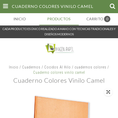
CUADERNO COLORES VINILO CAMEL
INICIO
PRODUCTOS
CARRITO
0
CADA PRODUCTO ES ÚNICO REALIZADO A MANO CON TECNICAS TRADICIONALES Y
DISEÑOS MODERNOS
Inicio
/
Cuadernos
/
Cocidos Al Hilo
/
cuadernos colores
/
Cuaderno colores vinilo camel
Cuaderno Colores Vinilo Camel