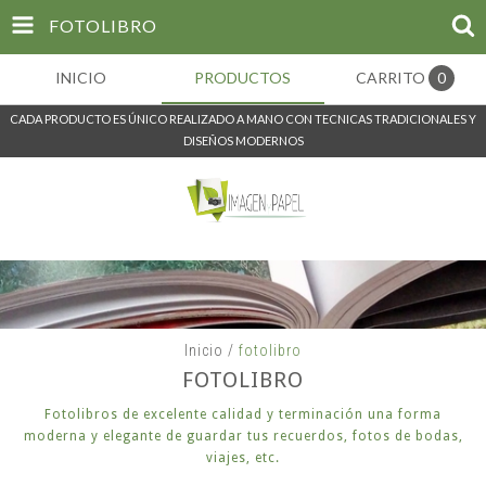
FOTOLIBRO
INICIO
PRODUCTOS
CARRITO
0
CADA PRODUCTO ES ÚNICO REALIZADO A MANO CON TECNICAS TRADICIONALES Y
DISEÑOS MODERNOS
Inicio
/
fotolibro
FOTOLIBRO
Fotolibros de excelente calidad y terminación una forma
moderna y elegante de guardar tus recuerdos, fotos de bodas,
viajes, etc.