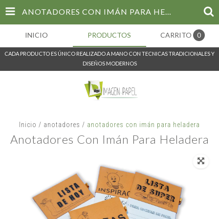
ANOTADORES CON IMÁN PARA HELADERA
INICIO
PRODUCTOS
CARRITO
0
CADA PRODUCTO ES ÚNICO REALIZADO A MANO CON TECNICAS TRADICIONALES Y
DISEÑOS MODERNOS
Inicio
/
anotadores
/
anotadores con imán para heladera
Anotadores Con Imán Para Heladera