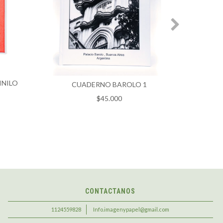
INILO
CUA
CUADERNO BAROLO 1
$45.000
CONTACTANOS
1124559828
Info.imagenypapel@gmail.com