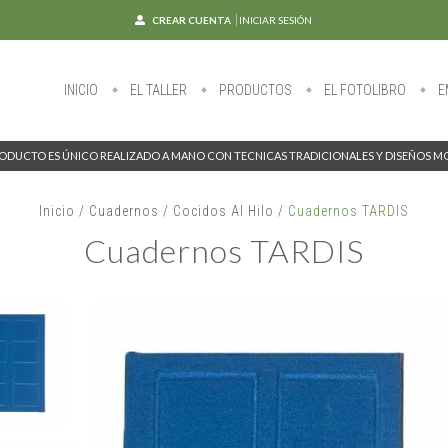
CREAR CUENTA
INICIAR SESIÓN
INICIO
EL TALLER
PRODUCTOS
EL FOTOLIBRO
E
ODUCTO ES ÚNICO REALIZADO A MANO CON TECNICAS TRADICIONALES Y DISEÑOS 
Inicio
/
Cuadernos
/
Cocidos Al Hilo
/
Cuadernos TARDIS
Cuadernos TARDIS